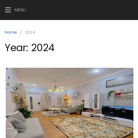
Skip
MENU
to
content
Home
2024
Year:
2024